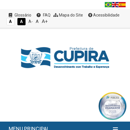
Glossário
FAQ
Mapa do Site
Acessibilidade
A+
A
A
A
A-
MENU PRINCIPAL