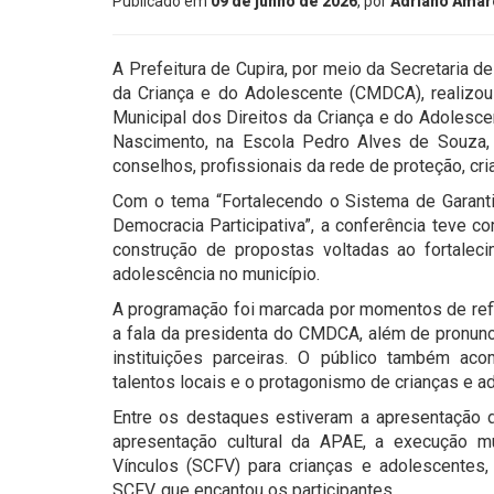
Publicado em
09 de junho de 2026
, por
Adriano Amar
A Prefeitura de Cupira, por meio da Secretaria d
da Criança e do Adolescente (CMDCA), realizou 
Municipal dos Direitos da Criança e do Adolesce
Nascimento, na Escola Pedro Alves de Souza, r
conselhos, profissionais da rede de proteção, cr
Com o tema “Fortalecendo o Sistema de Garanti
Democracia Participativa”, a conferência teve co
construção de propostas voltadas ao fortaleci
adolescência no município.
A programação foi marcada por momentos de refle
a fala da presidenta do CMDCA, além de pronunc
instituições parceiras. O público também ac
talentos locais e o protagonismo de crianças e a
Entre os destaques estiveram a apresentação d
apresentação cultural da APAE, a execução m
Vínculos (SCFV) para crianças e adolescentes, 
SCFV, que encantou os participantes.