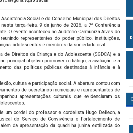
o
| Categoria:
Ação Social
e Assistência Social e do Conselho Municipal dos Direitos
nesta terça-feira, 9 de junho de 2026, a 7ª Conferência
nte. O evento aconteceu no Auditório Carmuniza Alves do
eunindo representantes do poder público, instituições,
D
ianças, adolescentes e membros da sociedade civil.
a de Direitos da Criança e do Adolescente (SGDCA) e a
mo principal objetivo promover o diálogo, a avaliação e a
mento das políticas públicas destinadas à infância e à
xão, cultura e participação social. A abertura contou com
iamentos de secretários municipais e representantes de
ompanhou apresentações culturais que evidenciaram os
dolescentes.
e um cordel do professor e cordelista Hugo Delleon, a
usical do Serviço de Convivência e Fortalecimento de
além da apresentação da quadrilha junina estilizada do