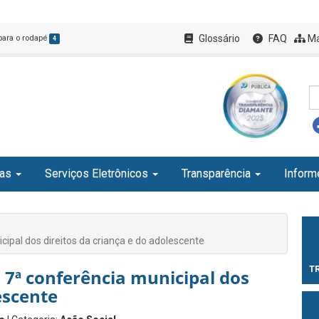
Glossário
FAQ
Ma
 para o rodapé
4
ias
Serviços Eletrônicos
Transparência
Inform
icipal dos direitos da criança e do adolescente
T
a 7ª conferência municipal dos
escente