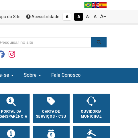
A+
A
pa do Site
Acessibilidade
A
A
A-
e-se
Sobre
Fale Conosco
PORTAL DA
CARTA DE
OUVIDORIA
RANSPARÊNCIA
SERVIÇOS - CSU
MUNICIPAL