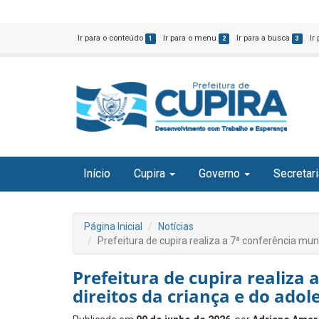
Ir para o conteúdo
Ir para o menu
Ir para a busca
Ir
1
2
3
Início
Cupira
Governo
Secretar
Página Inicial
Notícias
Prefeitura de cupira realiza a 7ª conferência mun
Prefeitura de cupira realiza 
direitos da criança e do adol