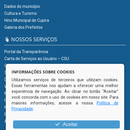
Dados do município
Cultura e Turismo
Hino Municipal de Cupira
Galeria dos Prefeitos
NOSSOS SERVIÇOS
Portal da Transparência
Carta de Serviços ao Usuário – CSU
Ouvidoria Eletrônica
INFORMAÇÕES SOBRE COOKIES
Sistema Eletrônico de Informação ao Cidadão (e-SIC)
Diário Oficial
Utilizamos serviços de terceiros que utilizam cookies.
Essas ferramentas nos ajudam a oferecer uma melhor
Webmail
experiência de navegação. Ao clicar no botão “Aceitar”
Mapa do Site
você concorda com o uso de cookies em nosso site. Para
Perguntas Frequentemente Questionadas
maiores informações, acesse a nossa
Política de
Nota Fiscal Eletrônica
Privacidade
.
Portal do Contribuinte
Acessibilidade
Aceitar