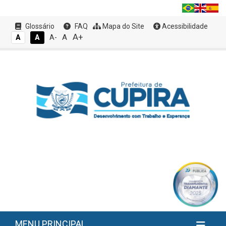
Glossário
FAQ
Mapa do Site
Acessibilidade
A+
A
A
A
A-
MENU PRINCIPAL