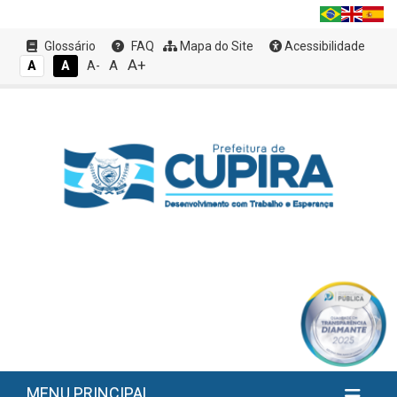
Glossário
FAQ
Mapa do Site
Acessibilidade
A+
A
A
A
A-
MENU PRINCIPAL