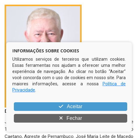
INFORMAÇÕES SOBRE COOKIES
Utilizamos serviços de terceiros que utilizam cookies.
Essas ferramentas nos ajudam a oferecer uma melhor
experiência de navegação. Ao clicar no botão “Aceitar”
você concorda com o uso de cookies em nosso site. Para
maiores informações, acesse a nossa
Política de
Privacidade
.
Aceitar
De 1º de janeiro de 2021 a 1º de janeiro de 2025
Fechar
José Maria Leite de Macedo nasceu em 20 de setembro de
1944, conhecido como “Zé Maria”. Ele é natural de São
Caetano, Agreste de Pernambuco. José Maria Leite de Macedo