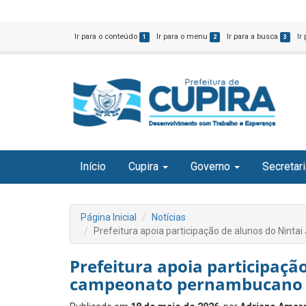
Ir para o conteúdo
Ir para o menu
Ir para a busca
Ir
1
2
3
Início
Cupira
Governo
Secretar
Página Inicial
Notícias
Prefeitura apoia participação de alunos do Nin
Prefeitura apoia participaçã
campeonato pernambucano