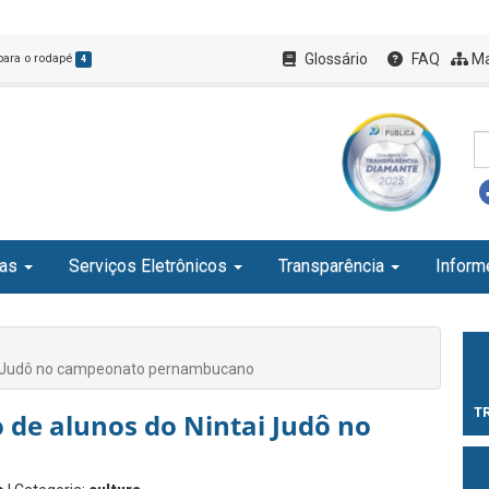
Glossário
FAQ
Ma
 para o rodapé
4
ias
Serviços Eletrônicos
Transparência
Inform
tai Judô no campeonato pernambucano
T
o de alunos do Nintai Judô no