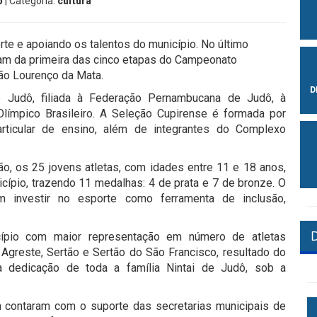
o
| Categoria:
cultura
rte e apoiando os talentos do município. No último
ram da primeira das cinco etapas do Campeonato
ão Lourenço da Mata.
D
e Judô, filiada à Federação Pernambucana de Judô, à
límpico Brasileiro. A Seleção Cupirense é formada por
articular de ensino, além de integrantes do Complexo
ão, os 25 jovens atletas, com idades entre 11 e 18 anos,
cípio, trazendo 11 medalhas: 4 de prata e 7 de bronze. O
 investir no esporte como ferramenta de inclusão,
cípio com maior representação em número de atletas
 Agreste, Sertão e Sertão do São Francisco, resultado do
a dedicação de toda a família Nintai de Judô, sob a
m contaram com o suporte das secretarias municipais de