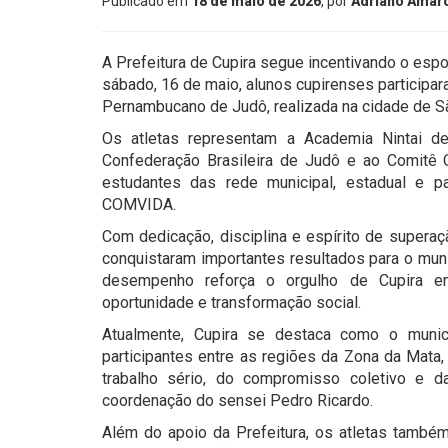
Publicado em
18 de maio de 2026
, por
Adriano Amar
A Prefeitura de Cupira segue incentivando o espo
sábado, 16 de maio, alunos cupirenses participa
Pernambucano de Judô, realizada na cidade de S
Os atletas representam a Academia Nintai d
Confederação Brasileira de Judô e ao Comitê O
estudantes das rede municipal, estadual e p
COMVIDA.
Com dedicação, disciplina e espírito de superaç
conquistaram importantes resultados para o muni
desempenho reforça o orgulho de Cupira em
oportunidade e transformação social.
Atualmente, Cupira se destaca como o muni
participantes entre as regiões da Zona da Mata,
trabalho sério, do compromisso coletivo e d
coordenação do sensei Pedro Ricardo.
Além do apoio da Prefeitura, os atletas també