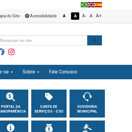
A+
A
pa do Site
Acessibilidade
A
A
A-
e-se
Sobre
Fale Conosco
PORTAL DA
CARTA DE
OUVIDORIA
RANSPARÊNCIA
SERVIÇOS - CSU
MUNICIPAL