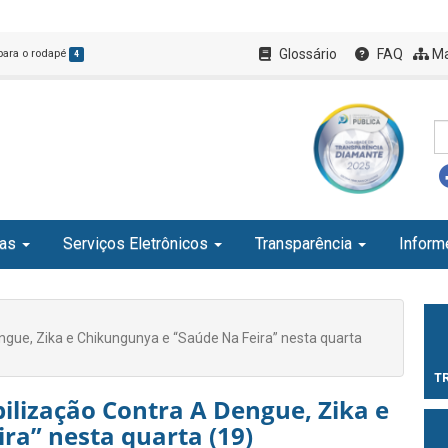
Glossário
FAQ
Ma
 para o rodapé
4
ias
Serviços Eletrônicos
Transparência
Inform
engue, Zika e Chikungunya e “Saúde Na Feira” nesta quarta
T
bilização Contra A Dengue, Zika e
ra” nesta quarta (19)