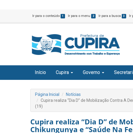
Ir para o conteúdo
Ir para o menu
Ir para a busca
Ir
1
2
3
Início
Cupira
Governo
Secretar
Página Inicial
Notícias
Cupira realiza “Dia D” de Mobilização Contra A D
(19)
Cupira realiza “Dia D” de Mo
Chikungunya e “Saúde Na Fei