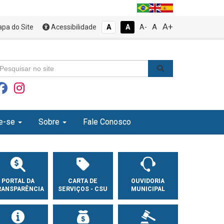
A+
A
pa do Site
Acessibilidade
A
A
A-
e-se
Sobre
Fale Conosco
PORTAL DA
CARTA DE
OUVIDORIA
RANSPARÊNCIA
SERVIÇOS - CSU
MUNICIPAL