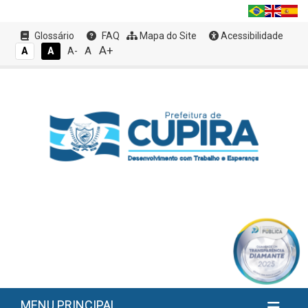
Glossário
FAQ
Mapa do Site
Acessibilidade
A+
A
A
A
A-
MENU PRINCIPAL