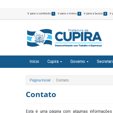
Ir para o conteúdo
Ir para o menu
Ir para a busca
Ir
1
2
3
Início
Cupira
Governo
Secretar
Página Inicial
Contato
Contato
Esta é uma página com algumas informações