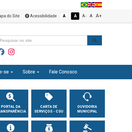
A+
A
pa do Site
Acessibilidade
A
A
A-
e-se
Sobre
Fale Conosco
PORTAL DA
CARTA DE
OUVIDORIA
RANSPARÊNCIA
SERVIÇOS - CSU
MUNICIPAL