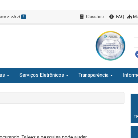
Glossário
FAQ
Ma
 para o rodapé
4
ias
Serviços Eletrônicos
Transparência
Inform
T
curando. Talvez a pesquisa pode ajudar.