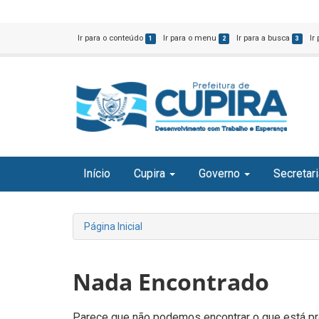
Ir para o conteúdo
Ir para o menu
Ir para a busca
Ir
1
2
3
Início
Cupira
Governo
Secretar
Página Inicial
Nada Encontrado
Parece que não podemos encontrar o que está pro