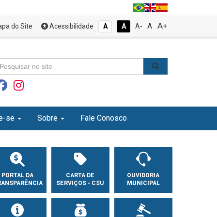
A+
A
pa do Site
Acessibilidade
A
A
A-
e-se
Sobre
Fale Conosco
PORTAL DA
CARTA DE
OUVIDORIA
RANSPARÊNCIA
SERVIÇOS - CSU
MUNICIPAL