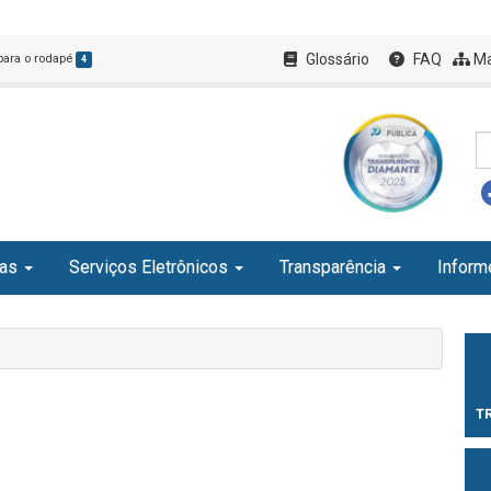
Glossário
FAQ
Ma
 para o rodapé
4
ias
Serviços Eletrônicos
Transparência
Inform
T