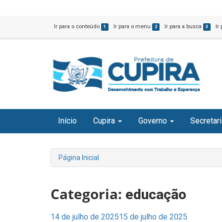
Ir para o conteúdo
Ir para o menu
Ir para a busca
Ir
1
2
3
Início
Cupira
Governo
Secretar
Página Inicial
Categoria:
educação
Posted
14 de julho de 2025
15 de julho de 2025