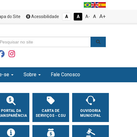
A+
A
pa do Site
Acessibilidade
A
A
A-
e-se
Sobre
Fale Conosco
PORTAL DA
CARTA DE
OUVIDORIA
RANSPARÊNCIA
SERVIÇOS - CSU
MUNICIPAL