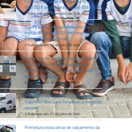
Confira o edital de convocação N°
002/2026 do concurso público 001/2024
Publicado em: 24 de julho de 2026
Cupira avança no cumprimento das
metas do Selo UNICEF com reunião da
Comissão Intersetorial
Publicado em: 23 de julho de 2026
Prefeitura de Cupira inicia reconstrução
do bloco cirúrgico do Hospital José
Veríssimo de Souza após quase dez
anos de paralisação
Publicado em: 22 de julho de 2026
Prefeitura de Cupira adquire caminhão
frigorífico 0km para fortalecer a merenda
escolar
Publicado em: 17 de julho de 2026
Prefeitura inicia obras de calçamento da