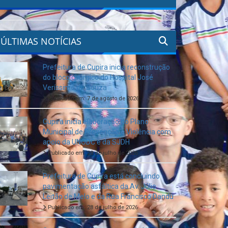
ÚLTIMAS NOTÍCIAS
Prefeitura de Cupira inicia reconstrução
do bloco cirúrgico do Hospital José
Veríssimo de Souza
Publicado em: 7 de agosto de 2026
Cupira inicia elaboração do Plano
Municipal de Prevenção à Violência com
apoio da UNODC e da SJDH
Publicado em: 28 de julho de 2026
Prefeitura de Cupira está concluindo
pavimentação asfáltica da Av. Júlio
Leitão de Melo e da Rua Francisco Dandú
Publicado em: 28 de julho de 2026